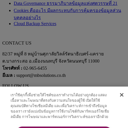
Data Governance ธรรมาภิบาลข้อมูลแห่งศตวรรษที่ 21
Cookies คืออะไร มีผลกระทบกับการคุ้มครองข้อมูลส่วน
บุคคลอย่างไร
Cloud Backup Services
CONTACT US
82/37 หมู่ที่ 8 หมู่บ้านศุภาลัยวิลล์รัตนาธิเบศร์-แคราย
ต.บางกระสอ อ.เมืองนนทบุรี จังหวัดนนทบุรี 11000
โทรศัพท์ :
02-965-6455
อีเมล :
support@mbsolutions.co.th
FOLLOW US
เราใช้คุกกี้เพื่อช่วยให้ไซต์ของเราทำงานได้อย่างถูกต้อง แสดง
เนื้อหาและโฆษณาที่ตรงกับความสนใจของผู้ใช้ เปิดให้ใช้
คุณสมบัติทางโซเชียลมีเดีย และเพื่อวิเคราะห์การเข้าถึงข้อมูล
ของเรา เรายังแบ่งปันข้อมูลการใช้งานไซต์กับพาร์ทเนอร์โซเชีย
© 2021 mbsolutions – ALL RIGHTS RESERVED
ลมีเดีย การโฆษณาและพาร์ทเนอร์การวิเคราะห์ของเราอีกด้วย
ลงทะเบียนสำเร็จ